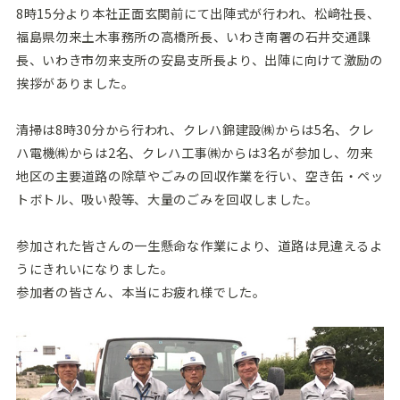
8時15分より本社正面玄関前にて出陣式が行われ、松﨑社長、
福島県勿来土木事務所の高橋所長、いわき南署の石井交通課
長、いわき市勿来支所の安島支所長より、出陣に向けて激励の
挨拶がありました。
清掃は8時30分から行われ、クレハ錦建設㈱からは5名、クレ
ハ電機㈱からは2名、クレハ工事㈱からは3名が参加し、勿来
地区の主要道路の除草やごみの回収作業を行い、空き缶・ペッ
トボトル、吸い殻等、大量のごみを回収しました。
参加された皆さんの一生懸命な作業により、道路は見違えるよ
うにきれいになりました。
参加者の皆さん、本当にお疲れ様でした。