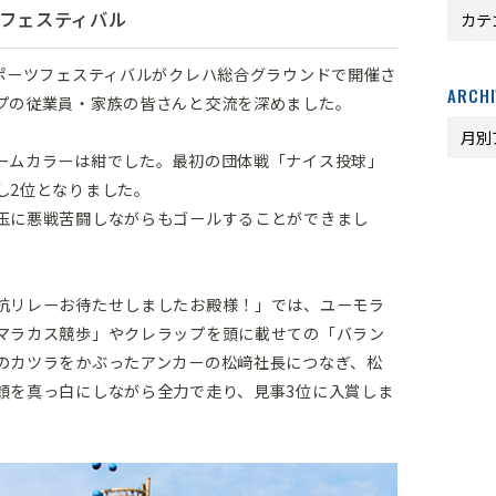
ツフェスティバル
スポーツフェスティバルがクレハ総合グラウンドで開催さ
ARCHI
プの従業員・家族の皆さんと交流を深めました。
ームカラーは紺でした。最初の団体戦「ナイス投球」
し2位となりました。
玉に悪戦苦闘しながらもゴールすることができまし
抗リレーお待たせしましたお殿様！」では、ユーモラ
マラカス競歩」やクレラップを頭に載せての「バラン
のカツラをかぶったアンカーの松﨑社長につなぎ、松
顔を真っ白にしながら全力で走り、見事3位に入賞しま