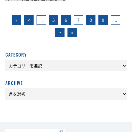
«
<
...
5
6
7
8
9
...
>
»
CATEGORY
ARCHIVE